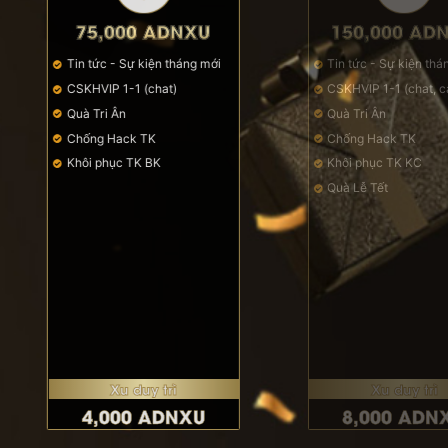
75,000 ADNXU
150,000 ADNXU
Tin tức - Sự kiện tháng mới
Tin tức - Sự kiện tháng mới
CSKHVIP 1-1 (chat)
CSKHVIP 1-1 (chat, call)
Quà Tri Ân
Quà Tri Ân
Chống Hack TK
Chống Hack TK
Khôi phục TK BK
Khôi phục TK KC
Quà Lễ Tết
Xu duy trì
Xu duy trì
4,000 ADNXU
8,000 ADNXU