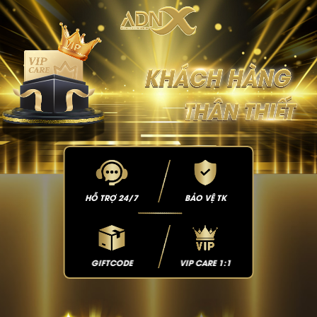
HỖ TRỢ 24/7
BẢO VỆ TK
GIFTCODE
VIP CARE 1:1